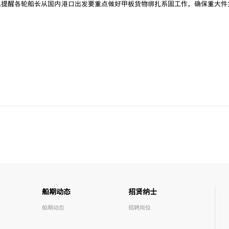
已提醒各轮船长从国内港口出发要重点做好甲板货物绑扎系固工作，确保重大件
船期动态
招贤纳士
船期动态
招聘岗位