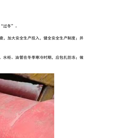
“过冬”。
检查，加大安全生产投入，健全安全生产制度；并
、水柜、油管在冬季寒冷时期，应包扎防冻；做