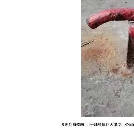
考虑到有船舶1月份陆续抵达天津港，公司