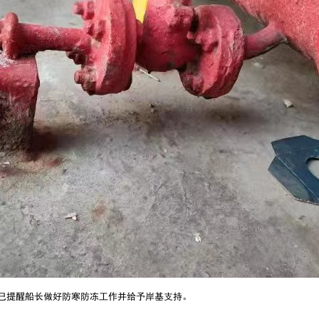
已提醒船长做好防寒防冻工作并给予岸基支持。