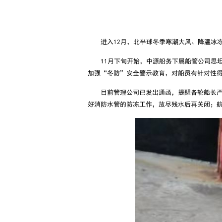
进入12月，北半球冬季寒潮大风、降温冰
11月下旬开始，中源船务下属船管公司思
加强“冬防”安全警示教育，对船员有针对性
目前管理公司已发出通函，提醒各轮船长
好消防水管的防冻工作，放尽残水后再关闭；